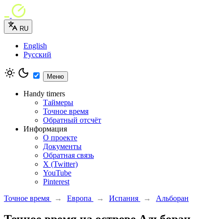
RU
English
Русский
Меню
Handy timers
Таймеры
Точное время
Обратный отсчёт
Информация
О проекте
Документы
Обратная связь
X (Twitter)
YouTube
Pinterest
Точное время
→
Европа
→
Испания
→
Альборан
Точное время на острове Альборан