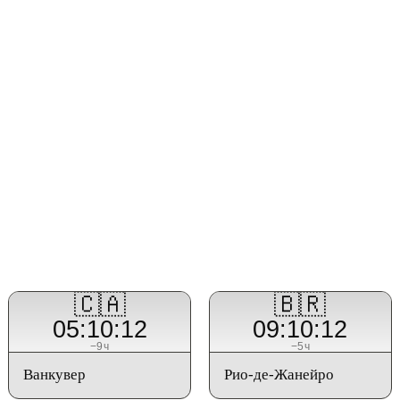
🇨🇦
🇧🇷
05:10:12
09:10:12
−9ч
−5ч
Ванкувер
Рио-де-Жанейро