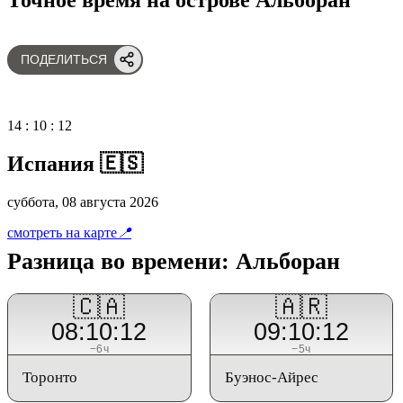
ПОДЕЛИТЬСЯ
14
:
10
:
12
Испания 🇪🇸
суббота, 08 августа 2026
смотреть на карте
📍
Разница во времени: Альборан
🇨🇦
🇦🇷
08:10:12
09:10:12
−6ч
−5ч
Торонто
Буэнос-Айрес