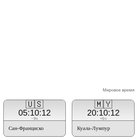
Мировое время
🇺🇸
🇲🇾
05:10:12
20:10:12
−9ч
+6ч
Сан-Франциско
Куала-Лумпур