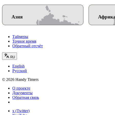
Азия
Африк
Таймеры
Точное время
Обратный отсчёт
RU
English
Русский
©
2026
Handy Timers
О проекте
Документы
Обратная связь
x (Twitter)