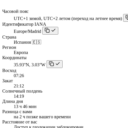
Часовой пояс
UTC+1 зимой, UTC+2 летом (переход на летнее время)
Идентификатор IANA
Europe/Madrid
Страна
Испания 🇪🇸
Регион
Европа
Координаты
35.93°N, 3.03°W
Восход
07:26
Закат
21:12
Солнечный полдень
14:19
Длина дня
13 ч 46 мин
Разница с вами
на 2 ч позже вашего времени
Расстояние от вас
Доступ к геолокации заблокирован