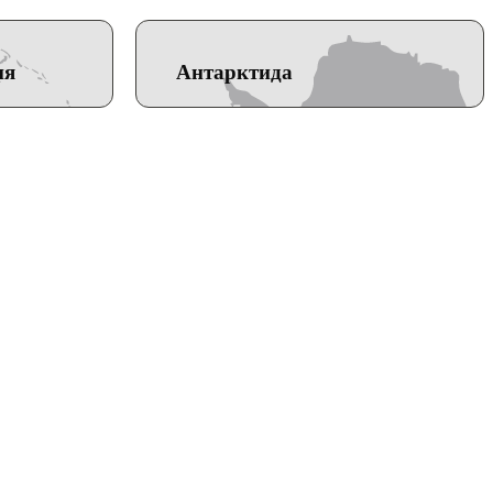
ия
Антарктида