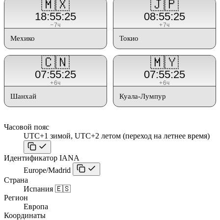
🇲🇽
🇯🇵
18:55:25
08:55:25
−7ч
+7ч
Мехико
Токио
🇨🇳
🇲🇾
07:55:25
07:55:25
+6ч
+6ч
Шанхай
Куала-Лумпур
Часовой пояс
UTC+1 зимой, UTC+2 летом (переход на летнее время)
Идентификатор IANA
Europe/Madrid
Страна
Испания 🇪🇸
Регион
Европа
Координаты