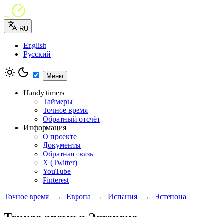
RU
English
Русский
Меню
Handy timers
Таймеры
Точное время
Обратный отсчёт
Информация
О проекте
Документы
Обратная связь
X (Twitter)
YouTube
Pinterest
Точное время
→
Европа
→
Испания
→
Эстепона
Точное время в Эстепоне