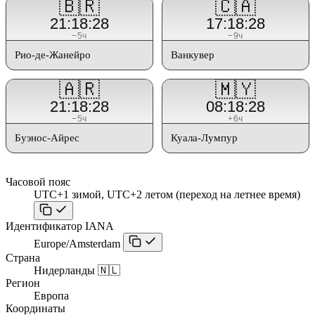
🇧🇷
🇨🇦
21:18:28
17:18:28
−5ч
−9ч
Рио-де-Жанейро
Ванкувер
🇦🇷
🇲🇾
21:18:28
08:18:28
−5ч
+6ч
Буэнос-Айрес
Куала-Лумпур
Часовой пояс
UTC+1 зимой, UTC+2 летом (переход на летнее время)
Идентификатор IANA
Europe/Amsterdam
Страна
Нидерланды 🇳🇱
Регион
Европа
Координаты