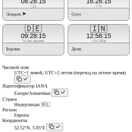
08:28:15
16:28:15
−1ч
+7ч
Лондон 🏴󠁧󠁢󠁥󠁮󠁧󠁿
Сеул
🇩🇪
🇮🇳
09:28:15
12:58:15
То же время
+3ч 30м
Берлин
Дели
Часовой пояс
UTC+1 зимой, UTC+2 летом (переход на летнее время)
Идентификатор IANA
Europe/Amsterdam
Страна
Нидерланды 🇳🇱
Регион
Европа
Координаты
52.52°N, 5.05°E