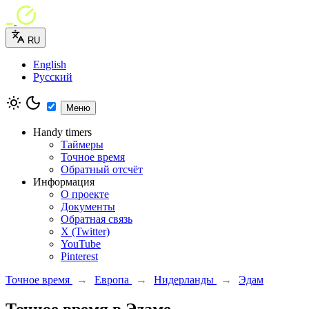
RU
English
Русский
Меню
Handy timers
Таймеры
Точное время
Обратный отсчёт
Информация
О проекте
Документы
Обратная связь
X (Twitter)
YouTube
Pinterest
Точное время
→
Европа
→
Нидерланды
→
Эдам
Точное время в Эдаме