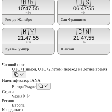
🇧🇷
🇺🇸
10:47:55
06:47:55
−5ч
−9ч
Рио-де-Жанейро
Сан-Франциско
🇲🇾
🇨🇳
21:47:55
21:47:55
+6ч
+6ч
Куала-Лумпур
Шанхай
Часовой пояс
UTC+1 зимой, UTC+2 летом (переход на летнее время)
Идентификатор IANA
Europe/Prague
Страна
Чехия 🇨🇿
Регион
Европа
Координаты