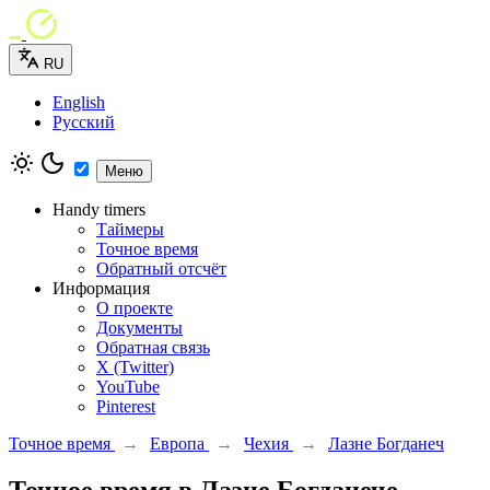
RU
English
Русский
Меню
Handy timers
Таймеры
Точное время
Обратный отсчёт
Информация
О проекте
Документы
Обратная связь
X (Twitter)
YouTube
Pinterest
Точное время
→
Европа
→
Чехия
→
Лазне Богданеч
Точное время в Лазне Богданече