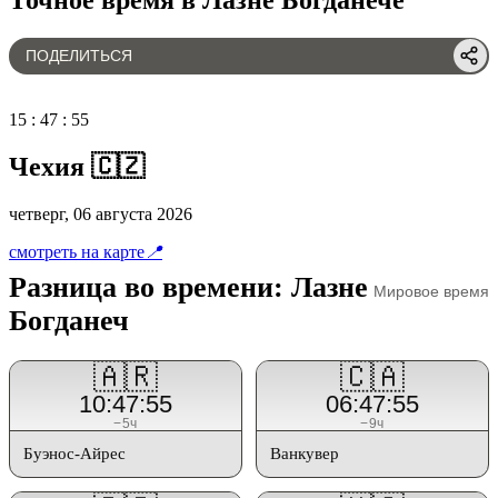
ПОДЕЛИТЬСЯ
15
:
47
:
55
Чехия 🇨🇿
четверг, 06 августа 2026
смотреть на карте
📍
Разница во времени: Лазне
Мировое время
Богданеч
🇦🇷
🇨🇦
10:47:55
06:47:55
−5ч
−9ч
Буэнос-Айрес
Ванкувер