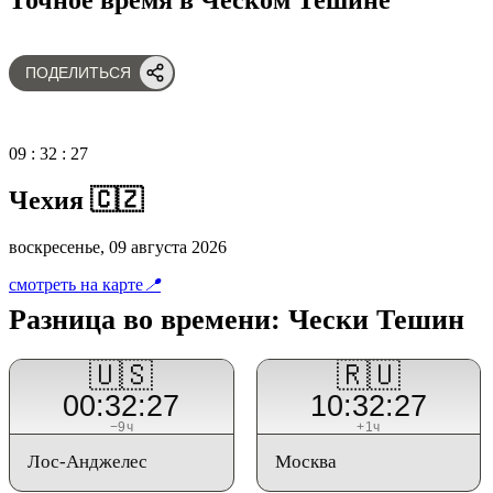
ПОДЕЛИТЬСЯ
09
:
32
:
27
Чехия 🇨🇿
воскресенье, 09 августа 2026
смотреть на карте
📍
Разница во времени: Чески Тешин
🇺🇸
🇷🇺
00:32:27
10:32:27
−9ч
+1ч
Лос-Анджелес
Москва