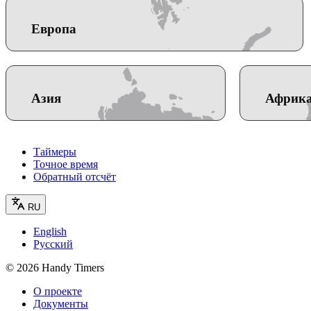
Европа
Азия
Африк
Таймеры
Точное время
Обратный отсчёт
RU
English
Русский
©
2026
Handy Timers
О проекте
Документы