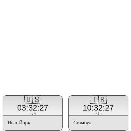
🇺🇸
🇹🇷
03:32:27
10:32:27
−6ч
+1ч
Нью-Йорк
Стамбул