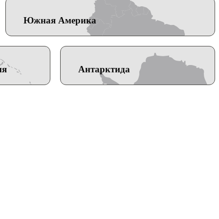
Южная Америка
ия
Антарктида