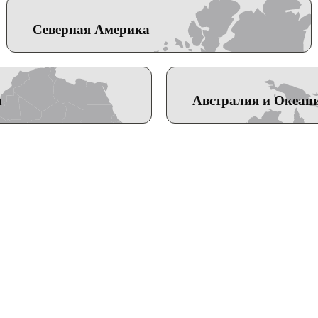
Северная Америка
а
Австралия и Океан