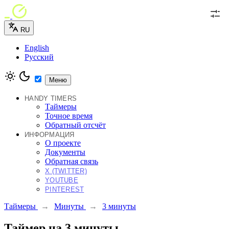
RU
English
Русский
Меню
HANDY TIMERS
Таймеры
Точное время
Обратный отсчёт
ИНФОРМАЦИЯ
О проекте
Документы
Обратная связь
X (TWITTER)
YOUTUBE
PINTEREST
Таймеры
→
Минуты
→
3 минуты
Таймер на 3 минуты