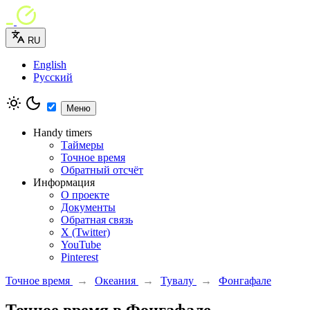
RU
English
Русский
Меню
Handy timers
Таймеры
Точное время
Обратный отсчёт
Информация
О проекте
Документы
Обратная связь
X (Twitter)
YouTube
Pinterest
Точное время
→
Океания
→
Тувалу
→
Фонгафале
Точное время в Фонгафале