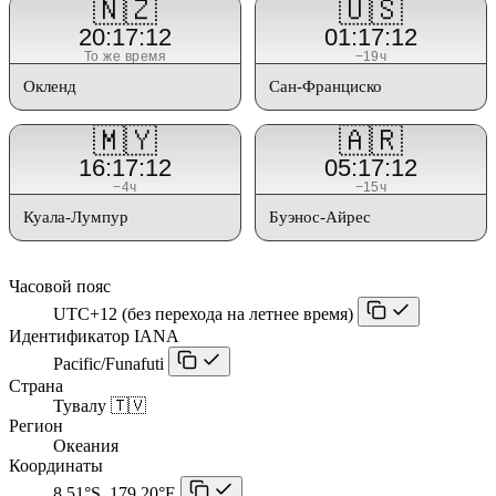
🇳🇿
🇺🇸
20:17:12
01:17:12
То же время
−19ч
Окленд
Сан-Франциско
🇲🇾
🇦🇷
16:17:12
05:17:12
−4ч
−15ч
Куала-Лумпур
Буэнос-Айрес
Часовой пояс
UTC+12 (без перехода на летнее время)
Идентификатор IANA
Pacific/Funafuti
Страна
Тувалу 🇹🇻
Регион
Океания
Координаты
8.51°S, 179.20°E