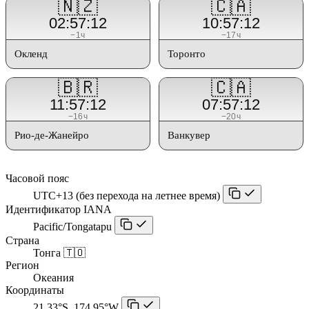
🇳🇿
🇨🇦
02:57:12
10:57:12
−1ч
−17ч
Окленд
Торонто
🇧🇷
🇨🇦
11:57:12
07:57:12
−16ч
−20ч
Рио-де-Жанейро
Ванкувер
Часовой пояс
UTC+13 (без перехода на летнее время)
Идентификатор IANA
Pacific/Tongatapu
Страна
Тонга 🇹🇴
Регион
Океания
Координаты
21.33°S, 174.95°W