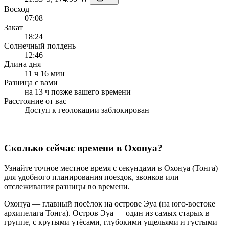
Восход
07:08
Закат
18:24
Солнечный полдень
12:46
Длина дня
11 ч 16 мин
Разница с вами
на 13 ч позже вашего времени
Расстояние от вас
Доступ к геолокации заблокирован
Сколько сейчас времени в Охонуа?
Узнайте точное местное время с секундами в Охонуа (Тонга)
для удобного планирования поездок, звонков или
отслеживания разницы во времени.
Охонуа — главный посёлок на острове Эуа (на юго-востоке
архипелага Тонга). Остров Эуа — один из самых старых в
группе, с крутыми утёсами, глубокими ущельями и густыми