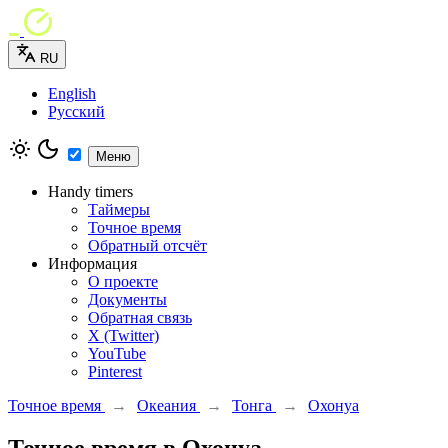
RU
English
Русский
Меню
Handy timers
Таймеры
Точное время
Обратный отсчёт
Информация
О проекте
Документы
Обратная связь
X (Twitter)
YouTube
Pinterest
Точное время
→
Океания
→
Тонга
→
Охонуа
Точное время в Охонуа