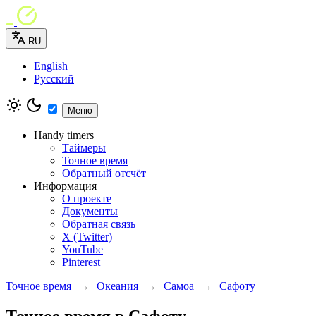
RU
English
Русский
Меню
Handy timers
Таймеры
Точное время
Обратный отсчёт
Информация
О проекте
Документы
Обратная связь
X (Twitter)
YouTube
Pinterest
Точное время
→
Океания
→
Самоа
→
Сафоту
Точное время в Сафоту