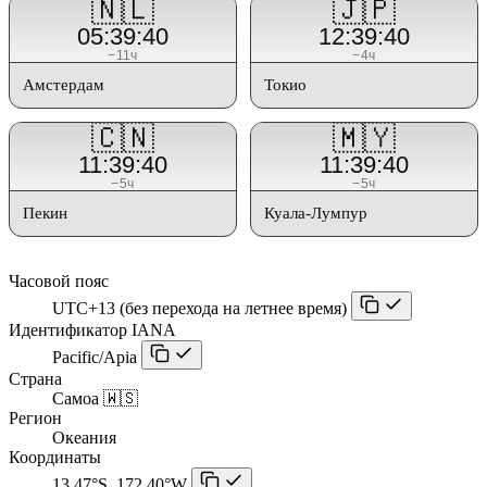
🇳🇱
🇯🇵
05:39:40
12:39:40
−11ч
−4ч
Амстердам
Токио
🇨🇳
🇲🇾
11:39:40
11:39:40
−5ч
−5ч
Пекин
Куала-Лумпур
Часовой пояс
UTC+13 (без перехода на летнее время)
Идентификатор IANA
Pacific/Apia
Страна
Самоа 🇼🇸
Регион
Океания
Координаты
13.47°S, 172.40°W