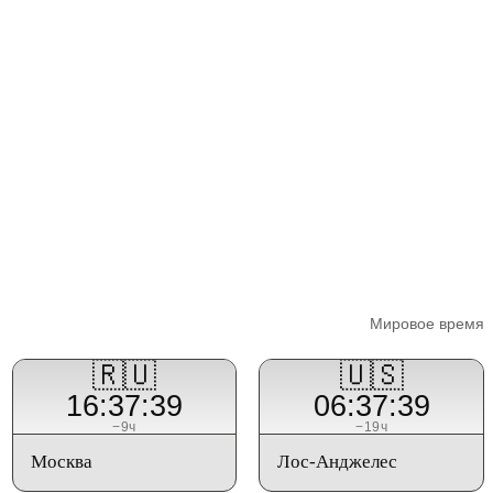
Мировое время
🇷🇺
🇺🇸
16:37:39
06:37:39
−9ч
−19ч
Москва
Лос-Анджелес