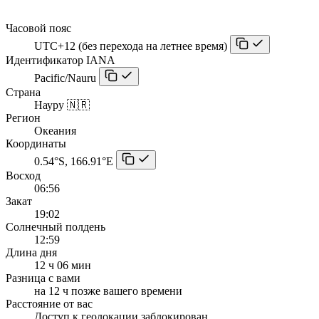
Часовой пояс
UTC+12 (без перехода на летнее время)
Идентификатор IANA
Pacific/Nauru
Страна
Науру 🇳🇷
Регион
Океания
Координаты
0.54°S, 166.91°E
Восход
06:56
Закат
19:02
Солнечный полдень
12:59
Длина дня
12 ч 06 мин
Разница с вами
на 12 ч позже вашего времени
Расстояние от вас
Доступ к геолокации заблокирован