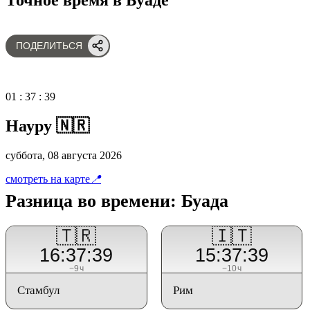
ПОДЕЛИТЬСЯ
01
:
37
:
39
Науру 🇳🇷
суббота, 08 августа 2026
смотреть на карте
📍
Разница во времени: Буада
🇹🇷
🇮🇹
16:37:39
15:37:39
−9ч
−10ч
Стамбул
Рим