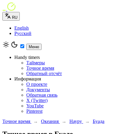
RU
English
Русский
Меню
Handy timers
Таймеры
Точное время
Обратный отсчёт
Информация
О проекте
Документы
Обратная связь
X (Twitter)
YouTube
Pinterest
Точное время
→
Океания
→
Науру
→
Буада
Точное время в Буаде