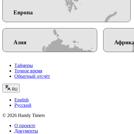
Европа
Азия
Африк
Таймеры
Точное время
Обратный отсчёт
RU
English
Русский
©
2026
Handy Timers
О проекте
Документы