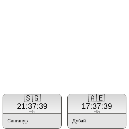
🇸🇬
🇦🇪
21:37:39
17:37:39
−4ч
−8ч
Сингапур
Дубай