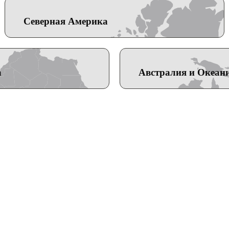
Северная Америка
а
Австралия и Океан