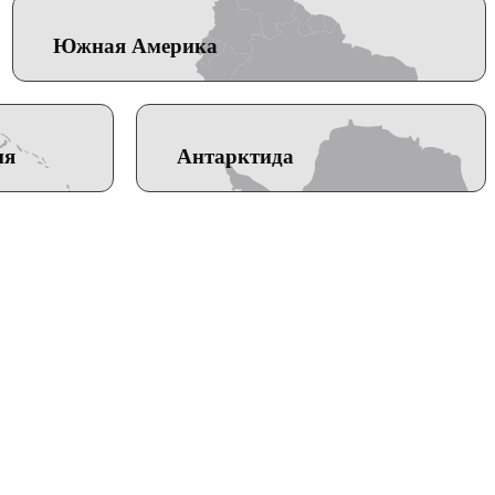
Южная Америка
ия
Антарктида