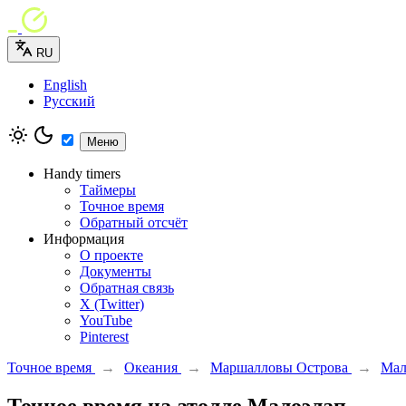
RU
English
Русский
Меню
Handy timers
Таймеры
Точное время
Обратный отсчёт
Информация
О проекте
Документы
Обратная связь
X (Twitter)
YouTube
Pinterest
Точное время
→
Океания
→
Маршалловы Острова
→
Мал
Точное время на атолле Малоэлап