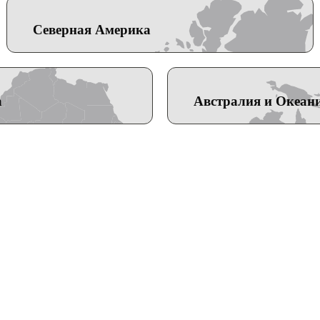
Северная Америка
а
Австралия и Океан