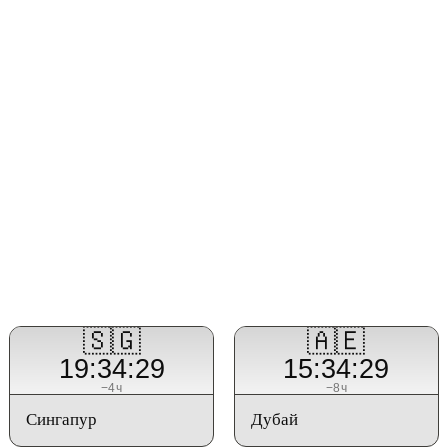
🇸🇬
🇦🇪
19:34:29
15:34:29
−4ч
−8ч
Сингапур
Дубай