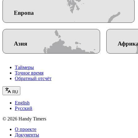
Европа
Азия
Африк
Таймеры
Точное время
Обратный отсчёт
RU
English
Русский
©
2026
Handy Timers
О проекте
Документы