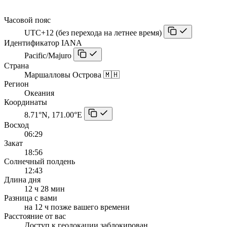
Часовой пояс
UTC+12 (без перехода на летнее время)
Идентификатор IANA
Pacific/Majuro
Страна
Маршалловы Острова 🇲🇭
Регион
Океания
Координаты
8.71°N, 171.00°E
Восход
06:29
Закат
18:56
Солнечный полдень
12:43
Длина дня
12 ч 28 мин
Разница с вами
на 12 ч позже вашего времени
Расстояние от вас
Доступ к геолокации заблокирован