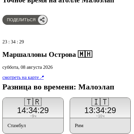
ПОДЕЛИТЬСЯ
23
:
34
:
29
Маршалловы Острова 🇲🇭
суббота, 08 августа 2026
смотреть на карте
📍
Разница во времени: Малоэлап
🇹🇷
🇮🇹
14:34:29
13:34:29
−9ч
−10ч
Стамбул
Рим