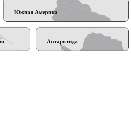
Южная Америка
ия
Антарктида