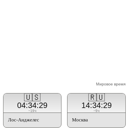
Мировое время
🇺🇸
🇷🇺
04:34:29
14:34:29
−19ч
−9ч
Лос-Анджелес
Москва