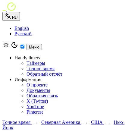
RU
English
Русский
Меню
Handy timers
Таймеры
Точное время
Обратный отсчёт
Информация
О проекте
Документы
Обратная связь
X (Twitter)
YouTube
Pinterest
Точное время
→
Северная Америка
→
США
→
Нью-
Йорк