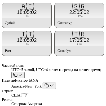
🇦🇪
🇸🇬
18:05:02
22:05:02
+8ч
+12ч
Дубай
Сингапур
🇮🇹
🇹🇷
16:05:02
17:05:02
+6ч
+7ч
Рим
Стамбул
Часовой пояс
UTC−5 зимой, UTC−4 летом (переход на летнее время)
Идентификатор IANA
America/New_York
Страна
США 🇺🇸
Регион
Северная Америка