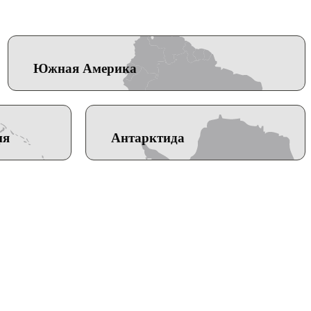
Южная Америка
ия
Антарктида