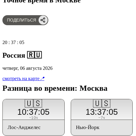
ПОДЕЛИТЬСЯ
20
:
37
:
05
Россия 🇷🇺
четверг, 06 августа 2026
смотреть на карте
📍
Разница во времени: Москва
🇺🇸
🇺🇸
10:37:05
13:37:05
−10ч
−7ч
Лос-Анджелес
Нью-Йорк