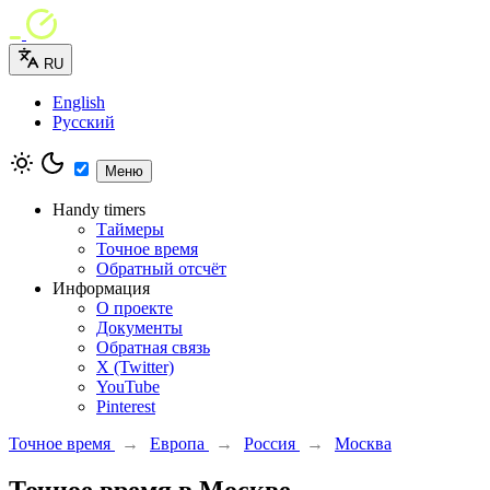
RU
English
Русский
Меню
Handy timers
Таймеры
Точное время
Обратный отсчёт
Информация
О проекте
Документы
Обратная связь
X (Twitter)
YouTube
Pinterest
Точное время
→
Европа
→
Россия
→
Москва
Точное время в Москве