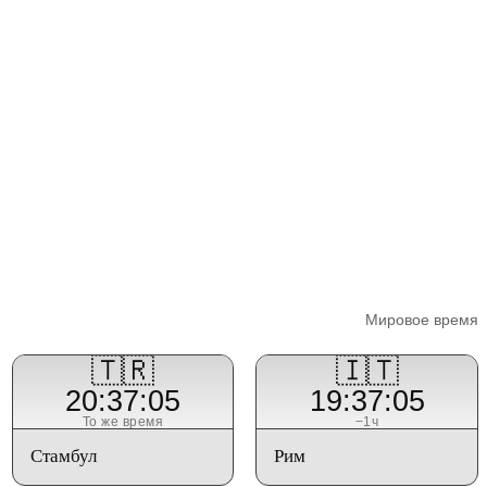
Мировое время
🇹🇷
🇮🇹
20:37:05
19:37:05
То же время
−1ч
Стамбул
Рим