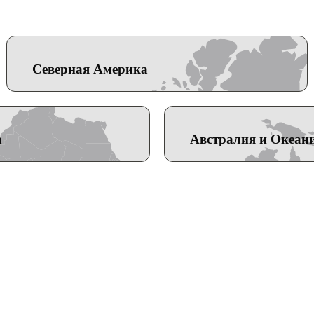
Северная Америка
а
Австралия и Океан