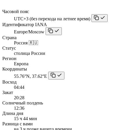
Часовой пояс
UTC+3 (без перехода на летнее время)
Идентификатор IANA
Europe/Moscow
Страна
Россия 🇷🇺
Статус
столица России
Регион
Европа
Координаты
55.76°N, 37.62°E
Восход
04:44
Закат
20:28
Солнечный полдень
12:36
Длина дня
15 ч 44 мин
Разница с вами
на 3 ч позже вашего времени