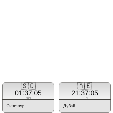
🇸🇬
🇦🇪
01:37:05
21:37:05
+5ч
+1ч
Сингапур
Дубай