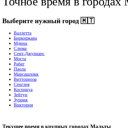
Точное время в городах
Выберите нужный город
🇲🇹
Валлетта
Биркиркара
Мдина
Слима
Сент-Джулианс
Моста
Рабат
Паола
Марсашлокк
Витториоза
Сенглея
Коспикуа
Зейтун
Зуррик
Виктория
Текущее время в крупных городах Мальты