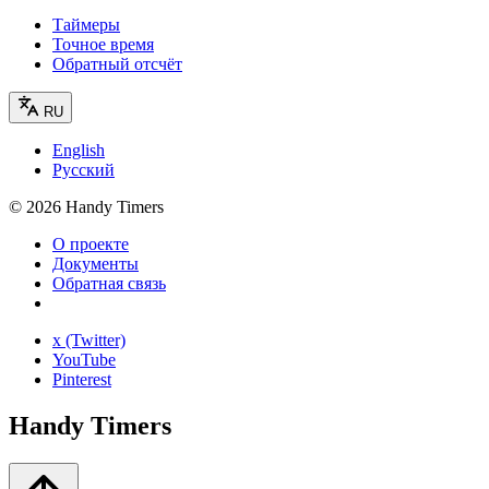
Таймеры
Точное время
Обратный отсчёт
RU
English
Русский
©
2026
Handy Timers
О проекте
Документы
Обратная связь
x (Twitter)
YouTube
Pinterest
Handy Timers