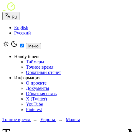
RU
English
Русский
Меню
Handy timers
Таймеры
Точное время
Обратный отсчёт
Информация
О проекте
Документы
Обратная связь
X (Twitter)
YouTube
Pinterest
Точное время
→
Европа
→
Мальта