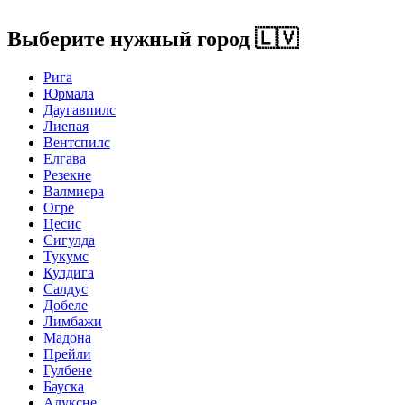
Выберите нужный город
🇱🇻
Рига
Юрмала
Даугавпилс
Лиепая
Вентспилс
Елгава
Резекне
Валмиера
Огре
Цесис
Сигулда
Тукумс
Кулдига
Салдус
Добеле
Лимбажи
Мадона
Прейли
Гулбене
Бауска
Алуксне