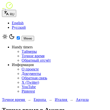
RU
English
Русский
Меню
Handy timers
Таймеры
Точное время
Обратный отсчёт
Информация
О проекте
Документы
Обратная связь
X (Twitter)
YouTube
Pinterest
Точное время
→
Европа
→
Италия
→
Акуила
Точное время в Акуиле