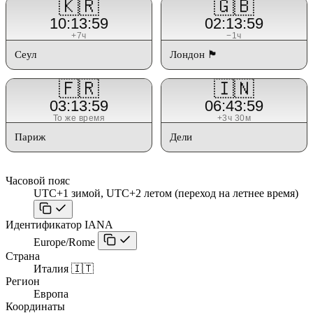
🇰🇷
🇬🇧
10:13:59
02:13:59
+7ч
−1ч
Сеул
Лондон 🏴󠁧󠁢󠁥󠁮󠁧󠁿
🇫🇷
🇮🇳
03:13:59
06:43:59
То же время
+3ч 30м
Париж
Дели
Часовой пояс
UTC+1 зимой, UTC+2 летом (переход на летнее время)
Идентификатор IANA
Europe/Rome
Страна
Италия 🇮🇹
Регион
Европа
Координаты