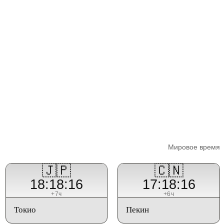
Мировое время
🇯🇵
🇨🇳
18:18:16
17:18:16
+7ч
+6ч
Токио
Пекин