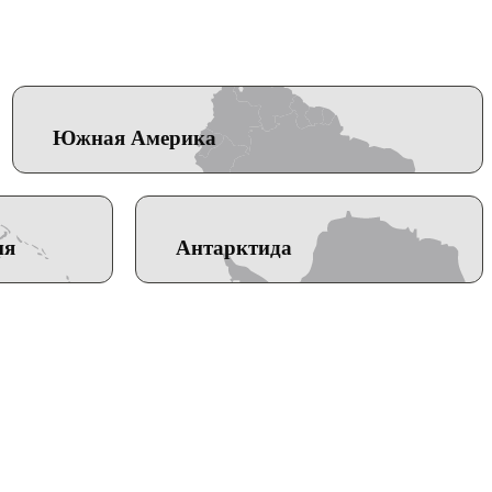
Южная Америка
ия
Антарктида