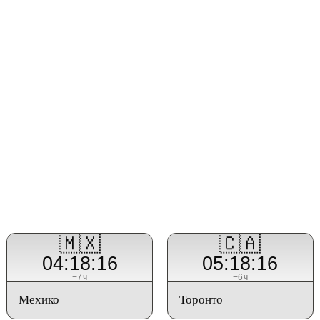
🇲🇽
🇨🇦
04:18:16
05:18:16
−7ч
−6ч
Мехико
Торонто