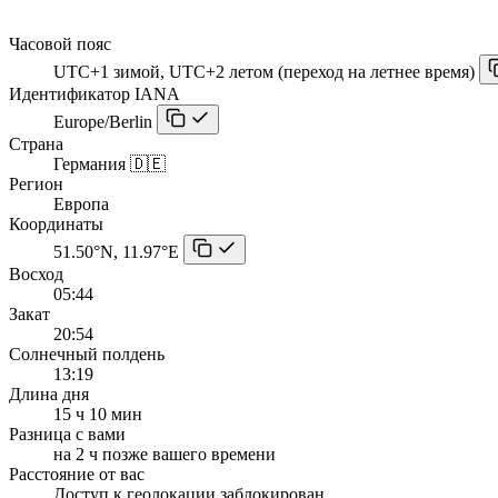
Часовой пояс
UTC+1 зимой, UTC+2 летом (переход на летнее время)
Идентификатор IANA
Europe/Berlin
Страна
Германия 🇩🇪
Регион
Европа
Координаты
51.50°N, 11.97°E
Восход
05:44
Закат
20:54
Солнечный полдень
13:19
Длина дня
15 ч 10 мин
Разница с вами
на 2 ч позже вашего времени
Расстояние от вас
Доступ к геолокации заблокирован