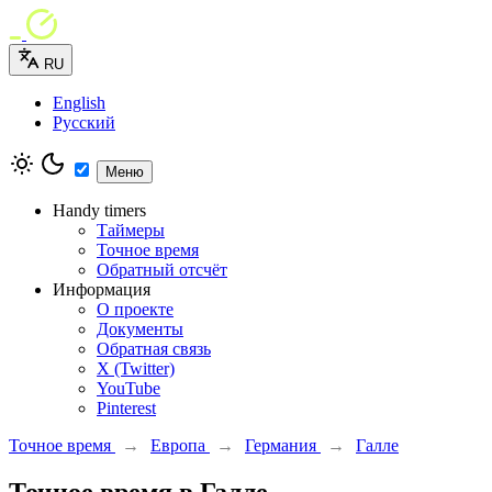
RU
English
Русский
Меню
Handy timers
Таймеры
Точное время
Обратный отсчёт
Информация
О проекте
Документы
Обратная связь
X (Twitter)
YouTube
Pinterest
Точное время
→
Европа
→
Германия
→
Галле
Точное время в Галле