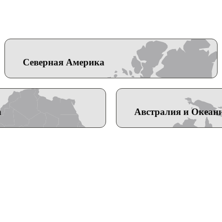
Северная Америка
а
Австралия и Океан