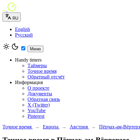
RU
English
Русский
Меню
Handy timers
Таймеры
Точное время
Обратный отсчёт
Информация
О проекте
Документы
Обратная связь
X (Twitter)
YouTube
Pinterest
Точное время
→
Европа
→
Австрия
→
Пёрчах-ам-Вёртерз
Точное время в Пёрчах-ам-Вёртерзее