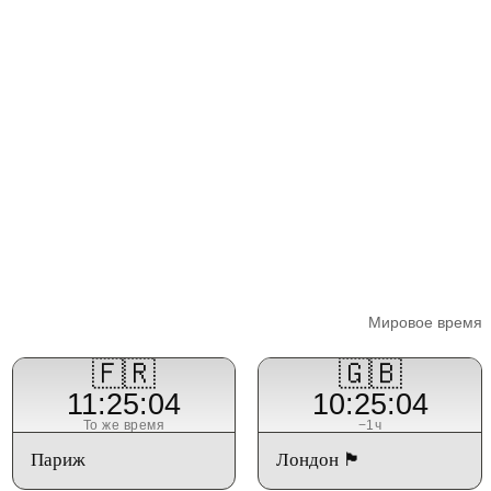
Мировое время
🇫🇷
🇬🇧
11:25:04
10:25:04
То же время
−1ч
Париж
Лондон 🏴󠁧󠁢󠁥󠁮󠁧󠁿