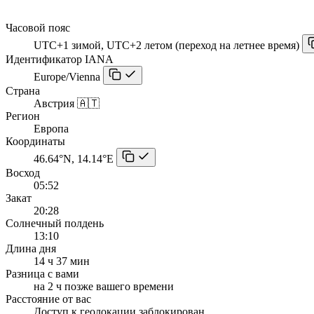
Часовой пояс
UTC+1 зимой, UTC+2 летом (переход на летнее время)
Идентификатор IANA
Europe/Vienna
Страна
Австрия 🇦🇹
Регион
Европа
Координаты
46.64°N, 14.14°E
Восход
05:52
Закат
20:28
Солнечный полдень
13:10
Длина дня
14 ч 37 мин
Разница с вами
на 2 ч позже вашего времени
Расстояние от вас
Доступ к геолокации заблокирован