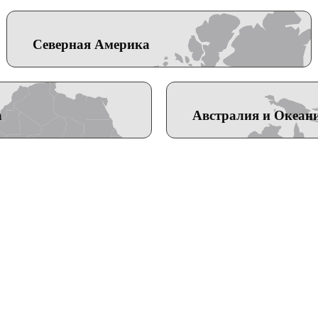
Северная Америка
а
Австралия и Океан