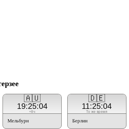
терзее
🇦🇺
🇩🇪
19:25:04
11:25:04
+8ч
То же время
Мельбурн
Берлин