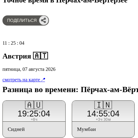
ПОДЕЛИТЬСЯ
11
:
25
:
04
Австрия 🇦🇹
пятница, 07 августа 2026
смотреть на карте
📍
Разница во времени: Пёрчах-ам-Вёр
🇦🇺
🇮🇳
19:25:04
14:55:04
+8ч
+3ч 30м
Сидней
Мумбаи