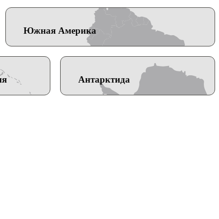
Южная Америка
ия
Антарктида