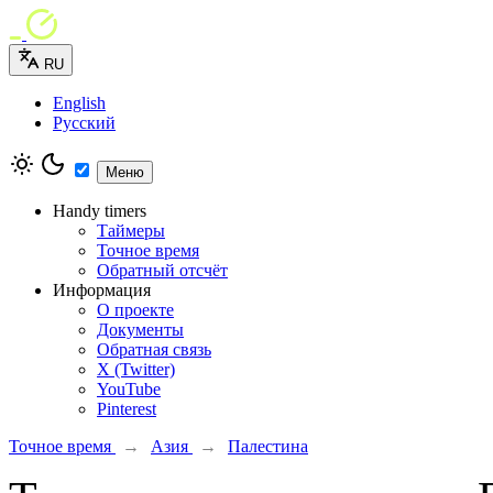
RU
English
Русский
Меню
Handy timers
Таймеры
Точное время
Обратный отсчёт
Информация
О проекте
Документы
Обратная связь
X (Twitter)
YouTube
Pinterest
Точное время
→
Азия
→
Палестина