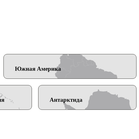
Южная Америка
ия
Антарктида