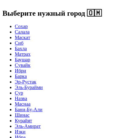
Выберите нужный город
🇴🇲
Сохар
Салала
Маскат
Сиб
Бахла
Матрах
Баушар
Сувайк
Ибри
Барка
Эр-Рустак
Эль-Бурайми
Сур
Назва
Маснаа
Бани-Бу-Али
Шинас
Курайят
Эль-Амират
Изки
Ибра