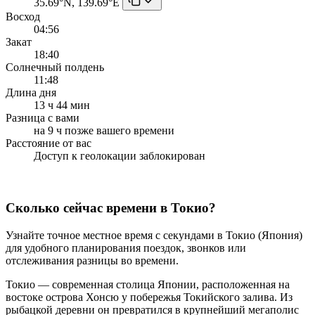
35.69°N, 139.69°E
Восход
04:56
Закат
18:40
Солнечный полдень
11:48
Длина дня
13 ч 44 мин
Разница с вами
на 9 ч позже вашего времени
Расстояние от вас
Доступ к геолокации заблокирован
Сколько сейчас времени в Токио?
Узнайте точное местное время с секундами в Токио (Япония)
для удобного планирования поездок, звонков или
отслеживания разницы во времени.
Токио — современная столица Японии, расположенная на
востоке острова Хонсю у побережья Токийского залива. Из
рыбацкой деревни он превратился в крупнейший мегаполис