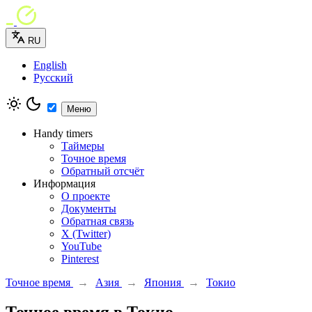
RU
English
Русский
Меню
Handy timers
Таймеры
Точное время
Обратный отсчёт
Информация
О проекте
Документы
Обратная связь
X (Twitter)
YouTube
Pinterest
Точное время
→
Азия
→
Япония
→
Токио
Точное время в Токио