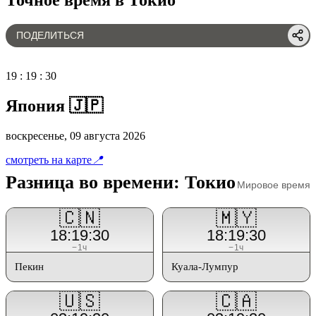
ПОДЕЛИТЬСЯ
19
:
19
:
30
Япония 🇯🇵
воскресенье, 09 августа 2026
смотреть на карте
📍
Разница во времени: Токио
Мировое время
🇨🇳
🇲🇾
18:19:30
18:19:30
−1ч
−1ч
Пекин
Куала-Лумпур
🇺🇸
🇨🇦