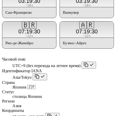
03:19:30
03:19:30
−16ч
−16ч
Сан-Франциско
Ванкувер
🇧🇷
🇦🇷
07:19:30
07:19:30
−12ч
−12ч
Рио-де-Жанейро
Буэнос-Айрес
Часовой пояс
UTC+9 (без перехода на летнее время)
Идентификатор IANA
Asia/Tokyo
Страна
Япония 🇯🇵
Статус
столица Японии
Регион
Азия
Координаты