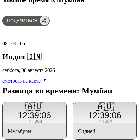
ПОДЕЛИТЬСЯ
08
:
09
:
07
Индия 🇮🇳
суббота, 08 августа 2026
смотреть на карте
📍
Разница во времени: Мумбаи
🇦🇺
🇦🇺
12:39:07
12:39:07
+4ч 30м
+4ч 30м
Мельбурн
Сидней