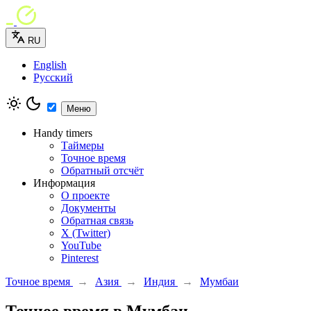
RU
English
Русский
Меню
Handy timers
Таймеры
Точное время
Обратный отсчёт
Информация
О проекте
Документы
Обратная связь
X (Twitter)
YouTube
Pinterest
Точное время
→
Азия
→
Индия
→
Мумбаи
Точное время в Мумбаи