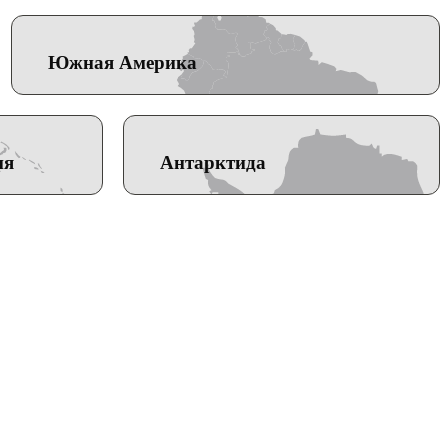
Южная Америка
ия
Антарктида