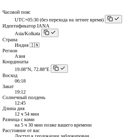
Часовой пояс
UTC+05:30 (без перехода на летнее время)
Идентификатор IANA
Asia/Kolkata
Страна
Индия 🇮🇳
Регион
Азия
Координаты
19.08°N, 72.88°E
Восход
06:18
Закат
19:12
Солнечный полдень
12:45
Длина дня
12 ч 54 мин
Разница с вами
на 5 ч 30 мин позже вашего времени
Расстояние от вас
Доступ к геолокации заблокирован