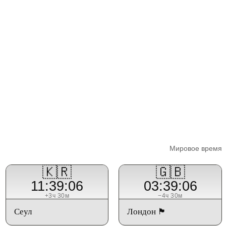
Мировое время
🇰🇷
🇬🇧
11:39:07
03:39:07
+3ч 30м
−4ч 30м
Сеул
Лондон 🏴󠁧󠁢󠁥󠁮󠁧󠁿