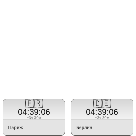
🇫🇷
🇩🇪
04:39:07
04:39:07
−3ч 30м
−3ч 30м
Париж
Берлин