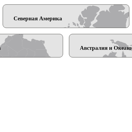
Северная Америка
а
Австралия и Океан